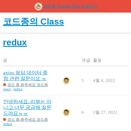
코드종 Youtube 채널 바로가기
코드종의 Class
redux
글
댓글
활동
axios 응답 데이터 중
첩 관련 질문이요 ㅠ
5
4월 4, 2022
코드 좀 봐주세요 코드종
react
,
redux
안녕하세요..리뷰는 아
니고 너무 궁금해 질문
6
2월 27, 2022
드려요ㅠㅠ
코드 좀 봐주세요 코드종
redux