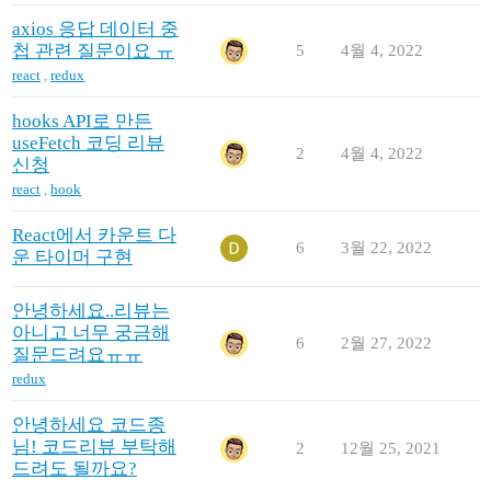
axios 응답 데이터 중
첩 관련 질문이요 ㅠ
5
4월 4, 2022
react
,
redux
hooks API로 만든
useFetch 코딩 리뷰
2
4월 4, 2022
신청
react
,
hook
React에서 카운트 다
6
3월 22, 2022
운 타이머 구현
안녕하세요..리뷰는
아니고 너무 궁금해
6
2월 27, 2022
질문드려요ㅠㅠ
redux
안녕하세요 코드종
님! 코드리뷰 부탁해
2
12월 25, 2021
드려도 될까요?